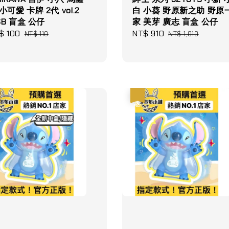
小可愛 卡牌 2代 vol.2
白 小葵 野原新之助 野原
SB 盲盒 公仔
家 美芽 廣志 盲盒 公仔
le
$ 100
Regular
Sale
NT$ 910
Regular
NT$ 110
NT$ 1,010
ce
price
price
price
優惠