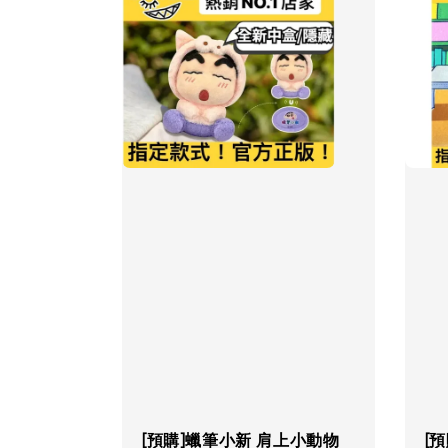
[預購]蠟筆小新 肩上小動物
[