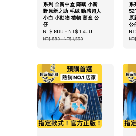
系列 全新中盒 隱藏 小新
系
野原新之助 毛絨 動感超人
52
小白 小動物 禮物 盲盒 公
原
仔
公
Sale
NT$ 800
-
NT$ 1,400
Regular
Sa
NT
price
price
pri
NT$ 880
-
NT$ 1,550
NT
優惠
優惠