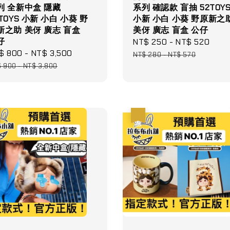
列 全新中盒 隱藏
系列 確認款 盲抽 52TOY
TOYS 小新 小白 小葵 野
小新 小白 小葵 野原新之
新之助 美伢 廣志 盲盒
美伢 廣志 盲盒 公仔
仔
Sale
NT$ 250
-
NT$ 520
Reg
le
$ 800
-
NT$ 3,500
Regular
price
pric
NT$ 280
-
NT$ 570
ce
price
$ 900
-
NT$ 3,800
優惠