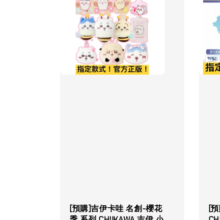
[預購]吉伊卡哇 名創-櫻花
[
季 系列 CHIIKAWA 吉伊 小
CH