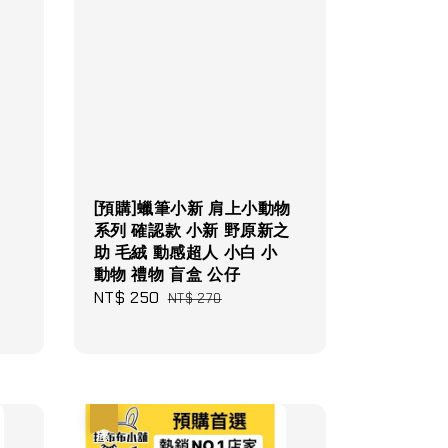
[預購]蠟筆小新 肩上小動物
系列 確認款 小新 野原新之
助 毛絨 動感超人 小白 小
動物 禮物 盲盒 公仔
ular
Sale
NT$ 250
Regular
NT$ 270
e
price
price
優惠