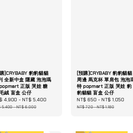
購]CRYBABY 豹豹貓貓
[預購]CRYBABY 豹豹貓貓
列 全新中盒 隱藏 泡泡瑪
周邊 馬克杯 單肩包 泡泡
popmart 正版 哭娃 糖
特 popmart 正版 哭娃 豹
 毛絨 盲盒 公仔
豹貓貓 盲盒 公仔
le
$ 4,900
-
NT$ 5,400
Regular
Sale
NT$ 650
-
NT$ 1,050
Re
ce
price
price
pr
 5,400
-
NT$ 6,000
NT$ 720
-
NT$ 1,180