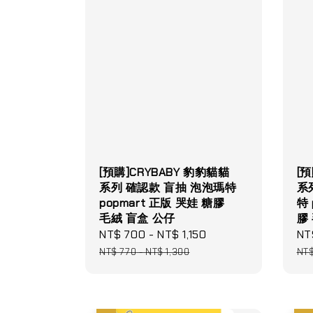
[預購]CRYBABY 豹豹貓貓
[預
系列 確認款 盲抽 泡泡瑪特
系
popmart 正版 哭娃 糖膠
特 
毛絨 盲盒 公仔
膠
Sale
NT$ 700
-
NT$ 1,150
Regular
Sa
NT
price
price
pri
NT$ 770
-
NT$ 1,300
NT$