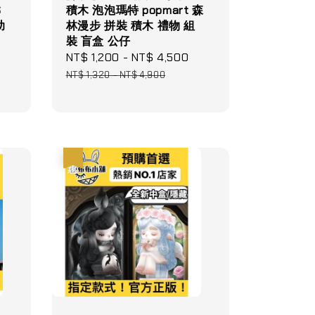
S
積木 泡泡瑪特 popmart 森
助
林漫步 拼裝 積木 禮物 組
裝 盲盒 公仔
ular
Sale
NT$ 1,200
-
NT$ 4,500
Regular
e
price
price
NT$ 1,320
-
NT$ 4,900
優惠