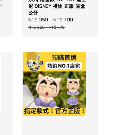
一
尼 DISNEY 禮物 正版 盲盒
公仔
Sale
NT$ 350
-
NT$ 700
Regular
price
price
NT$ 380
-
NT$ 770
優惠