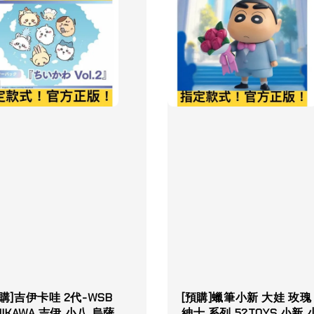
預購]吉伊卡哇 2代-WSB
[預購]蠟筆小新 大娃 玫瑰
IIKAWA 吉伊 小八 烏薩
紳士 系列 52TOYS 小新 