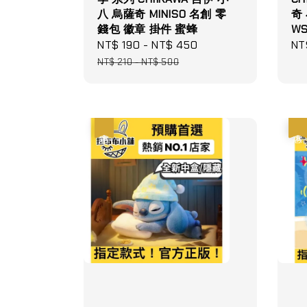
八 烏薩奇 MINISO 名創 零
奇 
錢包 徽章 掛件 蜜蜂
W
Sale
NT$ 190
-
NT$ 450
Regular
Sa
NT
price
price
pri
NT$ 210
-
NT$ 500
優惠
優惠