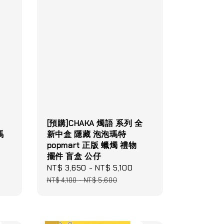
[預購]CHAKA 燭語 系列 全
瑪
新中盒 隱藏 泡泡瑪特
popmart 正版 蠟燭 禮物
擺件 盲盒 公仔
gular
Sale
NT$ 3,650
-
NT$ 5,100
Regular
ice
price
price
NT$ 4,100
-
NT$ 5,600