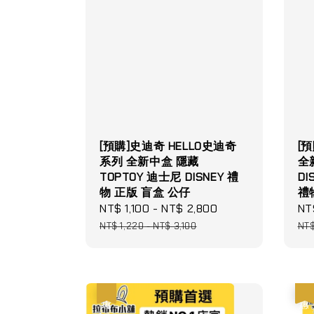
[預購]史迪奇 HELLO史迪奇
[
系列 全新中盒 隱藏
全
TOPTOY 迪士尼 DISNEY 禮
DI
物 正版 盲盒 公仔
禮
Sale
NT$ 1,100
-
NT$ 2,800
Regular
Sa
NT
price
price
pri
NT$ 1,220
-
NT$ 3,100
NT$
優惠
優惠