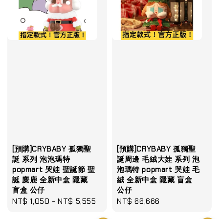
[預購]CRYBABY 孤獨聖
[預購]CRYBABY 孤獨聖
誕 系列 泡泡瑪特
誕周邊 毛絨大娃 系列 泡
popmart 哭娃 聖誕節 聖
泡瑪特 popmart 哭娃 毛
誕 麋鹿 全新中盒 隱藏
絨 全新中盒 隱藏 盲盒
盲盒 公仔
公仔
Regular
NT$ 1,050
-
NT$ 5,555
Regular
NT$ 66,666
price
price