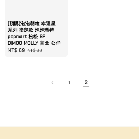
[預購]泡泡萌粒 幸運星
系列 指定款 泡泡瑪特
popmart 松松 SP
DIMOO MOLLY 盲盒 公仔
Sale
NT$ 69
Regular
NT$ 80
price
price
1
2