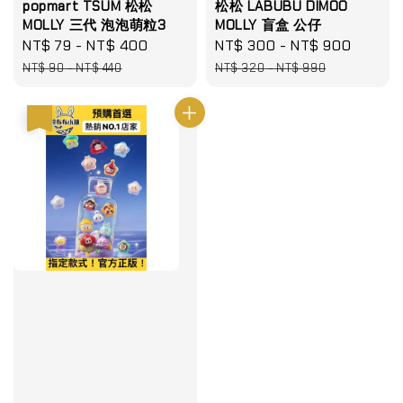
popmart TSUM 松松
松松 LABUBU DIMOO
MOLLY 三代 泡泡萌粒3
MOLLY 盲盒 公仔
Sale
NT$ 79
-
NT$ 400
Regular
Sale
NT$ 300
-
NT$ 900
Regul
price
price
price
price
NT$ 90
-
NT$ 440
NT$ 320
-
NT$ 990
優惠