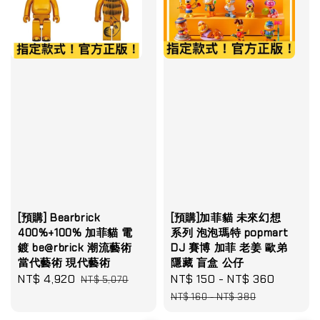
[預購] Bearbrick
[預購]加菲貓 未來幻想
400%+100% 加菲貓 電
系列 泡泡瑪特 popmart
鍍 be@rbrick 潮流藝術
DJ 賽博 加菲 老姜 歐弟
當代藝術 現代藝術
隱藏 盲盒 公仔
Sale
NT$ 4,920
Regular
Sale
NT$ 150
-
NT$ 360
Regula
NT$ 5,070
price
price
price
price
NT$ 160
-
NT$ 380