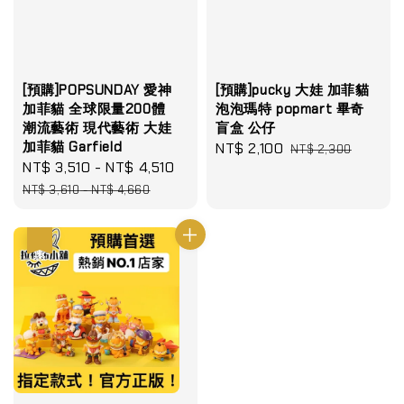
[預購]POPSUNDAY 愛神
[預購]pucky 大娃 加菲貓
加菲貓 全球限量200體
泡泡瑪特 popmart 畢奇
潮流藝術 現代藝術 大娃
盲盒 公仔
加菲貓 Garfield
Sale
NT$ 2,100
Regular
NT$ 2,300
Sale
NT$ 3,510
-
NT$ 4,510
Regular
price
price
price
price
NT$ 3,610
-
NT$ 4,660
優惠