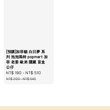
[預購]加菲貓 白日夢 系
列 泡泡瑪特 popmart 加
菲 老姜 歐弟 隱藏 盲盒
公仔
Sale
NT$ 190
-
NT$ 510
Regular
price
price
NT$ 200
-
NT$ 540