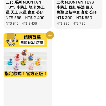
三代 系列 MOUNTAIN
二代 MOUNTAIN TOYS
TOYS 小騎士 地球 海王
小騎士 粉紅 祕法 巨人
星 天王 火星 盲盒 公仔
萬聖 全新中盒 盲盒 公仔
Sale
NT$ 888
-
NT$ 2,400
Regular
Sale
NT$ 300
-
NT$ 680
Regula
price
price
price
price
NT$ 940
-
NT$ 2,400
NT$ 320
-
NT$ 720
優惠