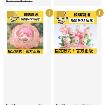
price
price
price
price
NT$ 90
-
NT$ 370
優惠
優惠