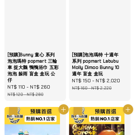
[預購]Bunny 童心 系列
[預購]泡泡瑪特 十週年
泡泡瑪特 popmart 三輪
系列 popmart Labubu
車 捉大鵝 鴨鴨浴巾 五彩
Molly Dimoo Bunny 10
泡泡 躲雨 盲盒 盒玩 公
週年 盲盒 盒玩
仔
Sale
NT$ 150
-
NT$ 2,020
Regu
Sale
NT$ 110
-
NT$ 260
Regular
price
price
NT$ 160
-
NT$ 2,220
price
price
NT$ 120
-
NT$ 280
優惠
優惠