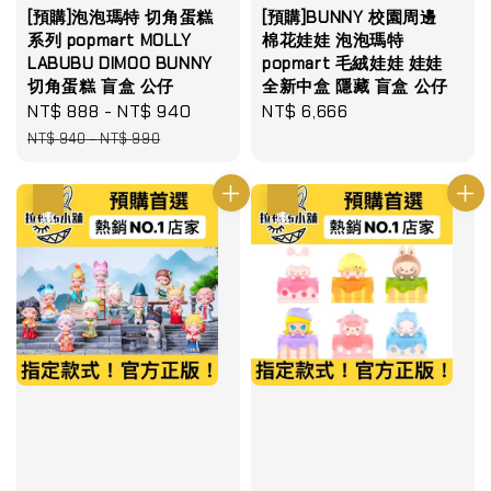
[預購]泡泡瑪特 切角蛋糕
[預購]BUNNY 校園周邊
系列 popmart MOLLY
棉花娃娃 泡泡瑪特
LABUBU DIMOO BUNNY
popmart 毛絨娃娃 娃娃
切角蛋糕 盲盒 公仔
全新中盒 隱藏 盲盒 公仔
Sale
NT$ 888
-
NT$ 940
Regular
Regular
NT$ 6,666
price
price
price
NT$ 940
-
NT$ 990
優惠
優惠