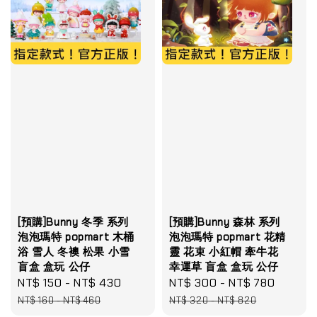
[預購]Bunny 冬季 系列
[預購]Bunny 森林 系列
泡泡瑪特 popmart 木桶
泡泡瑪特 popmart 花精
浴 雪人 冬襖 松果 小雪
靈 花束 小紅帽 牽牛花
盲盒 盒玩 公仔
幸運草 盲盒 盒玩 公仔
Sale
NT$ 150
-
NT$ 430
Regular
Sale
NT$ 300
-
NT$ 780
Regula
price
price
price
price
NT$ 160
-
NT$ 460
NT$ 320
-
NT$ 820