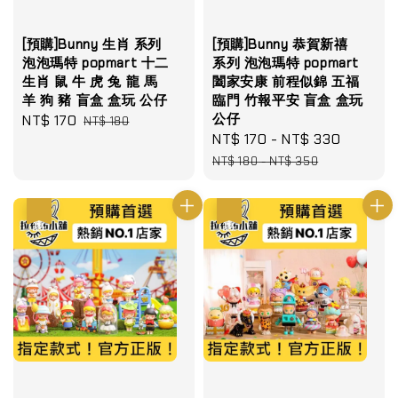
[預購]Bunny 生肖 系列
[預購]Bunny 恭賀新禧
泡泡瑪特 popmart 十二
系列 泡泡瑪特 popmart
生肖 鼠 牛 虎 兔 龍 馬
闔家安康 前程似錦 五福
羊 狗 豬 盲盒 盒玩 公仔
臨門 竹報平安 盲盒 盒玩
公仔
Sale
NT$ 170
Regular
NT$ 180
Sale
NT$ 170
-
NT$ 330
Regula
price
price
price
price
NT$ 180
-
NT$ 350
優惠
優惠