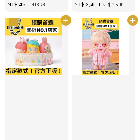
Sale
NT$ 450
Regular
Sale
NT$ 3,400
Regular
NT$ 480
NT$ 3,500
price
price
price
price
優惠