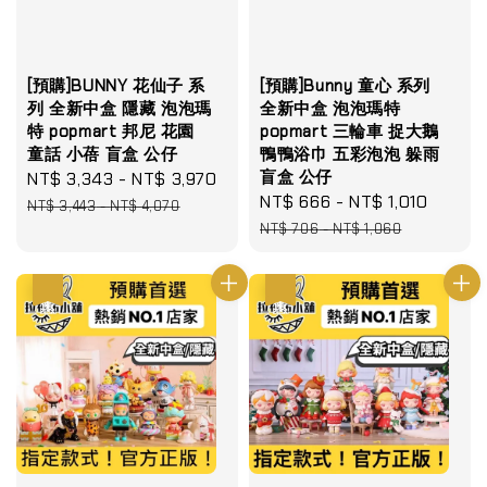
[預購]BUNNY 花仙子 系
[預購]Bunny 童心 系列
列 全新中盒 隱藏 泡泡瑪
全新中盒 泡泡瑪特
特 popmart 邦尼 花園
popmart 三輪車 捉大鵝
童話 小蓓 盲盒 公仔
鴨鴨浴巾 五彩泡泡 躲雨
盲盒 公仔
Sale
NT$ 3,343
-
NT$ 3,970
Regular
Sale
NT$ 666
-
NT$ 1,010
Regul
price
price
NT$ 3,443
-
NT$ 4,070
price
price
NT$ 706
-
NT$ 1,060
優惠
優惠