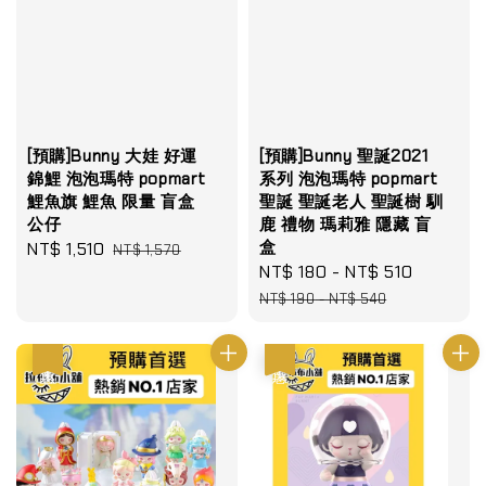
[預購]Bunny 大娃 好運
[預購]Bunny 聖誕2021
錦鯉 泡泡瑪特 popmart
系列 泡泡瑪特 popmart
鯉魚旗 鯉魚 限量 盲盒
聖誕 聖誕老人 聖誕樹 馴
公仔
鹿 禮物 瑪莉雅 隱藏 盲
盒
Sale
NT$ 1,510
Regular
NT$ 1,570
Sale
NT$ 180
-
NT$ 510
Regular
price
price
price
price
NT$ 190
-
NT$ 540
優惠
優惠