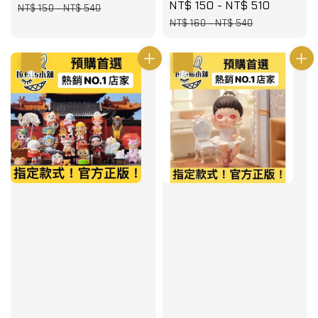
Sale
NT$ 150
-
NT$ 510
Regular
price
price
NT$ 150
-
NT$ 540
price
price
NT$ 160
-
NT$ 540
優惠
優惠