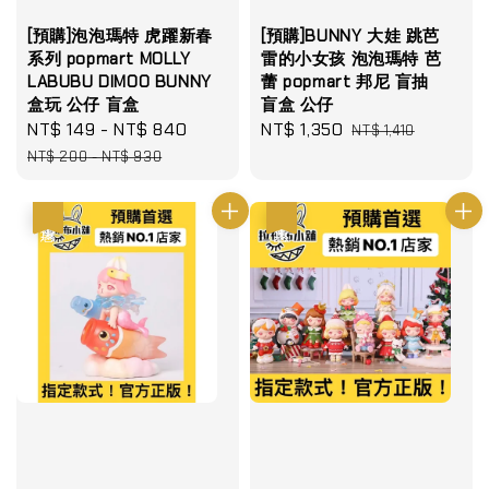
[預購]泡泡瑪特 虎躍新春
[預購]BUNNY 大娃 跳芭
系列 popmart MOLLY
雷的小女孩 泡泡瑪特 芭
LABUBU DIMOO BUNNY
蕾 popmart 邦尼 盲抽
盒玩 公仔 盲盒
盲盒 公仔
Sale
NT$ 149
-
NT$ 840
Regular
Sale
NT$ 1,350
Regular
NT$ 1,410
price
price
price
price
NT$ 200
-
NT$ 930
優惠
優惠