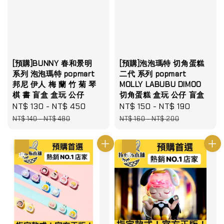
[預購]BUNNY 春和景明
[預購]泡泡瑪特 切角蛋糕
系列 泡泡瑪特 popmart
二代 系列 popmart
邦尼 伊人 梅 蘭 竹 菊 琴
MOLLY LABUBU DIMOO
棋 書 盲盒 盒玩 公仔
切角蛋糕 盒玩 公仔 盲盒
Sale
NT$ 130
-
NT$ 450
Regular
Sale
NT$ 150
-
NT$ 190
Regular
price
price
price
price
NT$ 140
-
NT$ 480
NT$ 160
-
NT$ 200
優惠
優惠