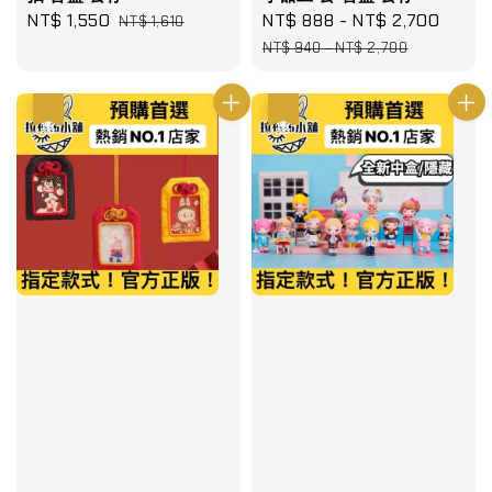
Sale
NT$ 1,550
Regular
Sale
NT$ 888
-
NT$ 2,700
Regu
NT$ 1,610
price
price
price
price
NT$ 940
-
NT$ 2,700
優惠
優惠