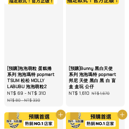
[預購]泡泡萌粒 蛋糕捲
[預購]Bunny 黑白天使
系列 泡泡瑪特 popmart
系列 泡泡瑪特 popmart
TSUM 松松 MOLLY
邦尼 天使 黑白 黑 白 盲
LABUBU 泡泡萌粒2
盒 盒玩 公仔
Sale
NT$ 69
-
NT$ 310
Regular
Sale
NT$ 1,610
Regular
NT$ 1,670
price
price
price
price
NT$ 80
-
NT$ 330
優惠
優惠