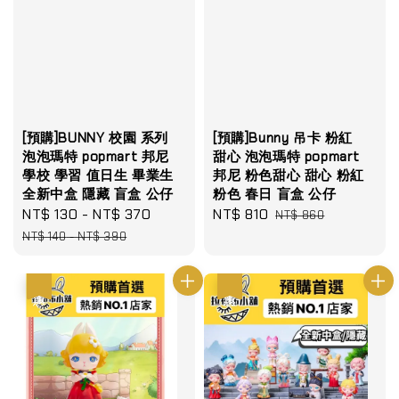
[預購]BUNNY 校園 系列
[預購]Bunny 吊卡 粉紅
泡泡瑪特 popmart 邦尼
甜心 泡泡瑪特 popmart
學校 學習 值日生 畢業生
邦尼 粉色甜心 甜心 粉紅
全新中盒 隱藏 盲盒 公仔
粉色 春日 盲盒 公仔
Sale
NT$ 130
-
NT$ 370
Regular
Sale
NT$ 810
Regular
NT$ 860
price
price
price
price
NT$ 140
-
NT$ 390
優惠
優惠