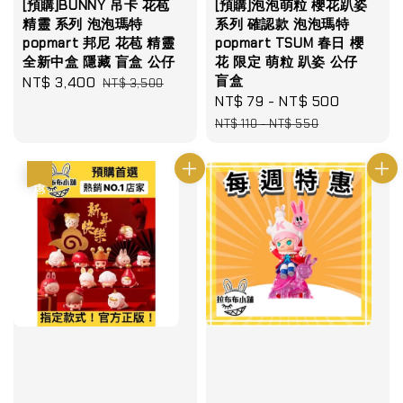
[預購]BUNNY 吊卡 花苞
[預購]泡泡萌粒 櫻花趴姿
精靈 系列 泡泡瑪特
系列 確認款 泡泡瑪特
popmart 邦尼 花苞 精靈
popmart TSUM 春日 櫻
全新中盒 隱藏 盲盒 公仔
花 限定 萌粒 趴姿 公仔
盲盒
Sale
NT$ 3,400
Regular
NT$ 3,500
Sale
NT$ 79
-
NT$ 500
Regular
price
price
price
price
NT$ 110
-
NT$ 550
優惠