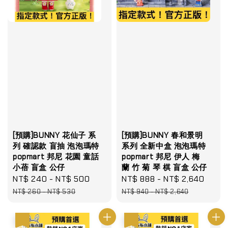
[預購]BUNNY 花仙子 系
[預購]BUNNY 春和景明
列 確認款 盲抽 泡泡瑪特
系列 全新中盒 泡泡瑪特
popmart 邦尼 花園 童話
popmart 邦尼 伊人 梅
小蓓 盲盒 公仔
蘭 竹 菊 琴 棋 盲盒 公仔
Sale
NT$ 240
-
NT$ 500
Regular
Sale
NT$ 888
-
NT$ 2,640
Regu
price
price
price
pric
NT$ 260
-
NT$ 530
NT$ 940
-
NT$ 2,640
優惠
優惠