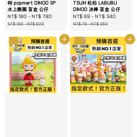
特 popmart DIMOO SP
TSUM 松松 LABUBU
水上樂園 盲盒 公仔
DIMOO 冰棒 盲盒 公仔
Sale
NT$ 180
-
NT$ 780
Regular
Sale
NT$ 69
-
NT$ 340
Regular
price
price
price
price
NT$ 190
-
NT$ 820
NT$ 79
-
NT$ 360
優惠
優惠