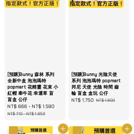
[預購]Bunny 森林 系列
[預購]Bunny 光陰天使
全新中盒 泡泡瑪特
系列 泡泡瑪特 popmart
popmart 花精靈 花束 小
邦尼 天使 光陰 時間 齒
紅帽 牽牛花 幸運草 盲
輪 盲盒 盒玩 公仔
盲盒 公仔
Sale
NT$ 1,750
Regular
NT$ 1,900
Sale
NT$ 666
-
NT$ 1,590
Regular
price
price
price
price
NT$ 710
-
NT$ 1,650
優惠
優惠