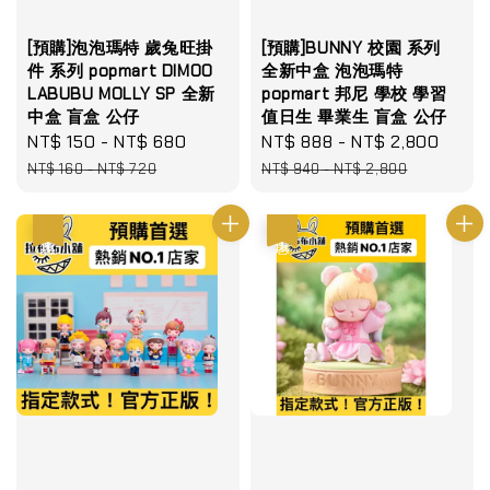
[預購]泡泡瑪特 歲兔旺掛
[預購]BUNNY 校園 系列
件 系列 popmart DIMOO
全新中盒 泡泡瑪特
LABUBU MOLLY SP 全新
popmart 邦尼 學校 學習
中盒 盲盒 公仔
值日生 畢業生 盲盒 公仔
Sale
NT$ 150
-
NT$ 680
Regular
Sale
NT$ 888
-
NT$ 2,800
Regu
price
price
price
pric
NT$ 160
-
NT$ 720
NT$ 940
-
NT$ 2,800
優惠
優惠