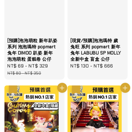
[預購]泡泡萌粒 新年趴姿
[現貨/預購]泡泡瑪特 歲
系列 泡泡瑪特 popmart
兔旺 系列 popmart 新年
兔年 DIMOO 趴姿 新年
兔年 LABUBU SP MOLLY
泡泡萌粒 蛋糕卷 公仔
全新中盒 盲盒 公仔
Sale
NT$ 69
-
NT$ 329
Regular
Regular
NT$ 130
-
NT$ 666
price
price
price
NT$ 80
-
NT$ 350
優惠
優惠