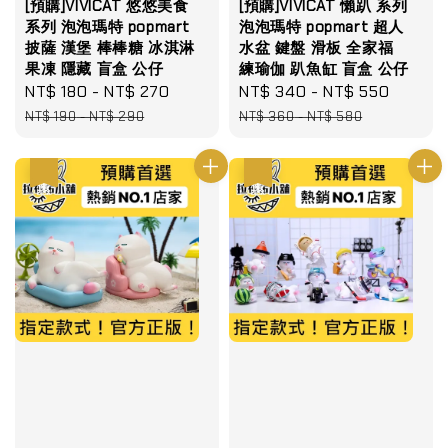
[預購]VIVICAT 悠悠美食
[預購]VIVICAT 懶趴 系列
系列 泡泡瑪特 popmart
泡泡瑪特 popmart 超人
披薩 漢堡 棒棒糖 冰淇淋
水盆 鍵盤 滑板 全家福
果凍 隱藏 盲盒 公仔
練瑜伽 趴魚缸 盲盒 公仔
Sale
NT$ 180
-
NT$ 270
Regular
Sale
NT$ 340
-
NT$ 550
Regula
price
price
price
price
NT$ 190
-
NT$ 290
NT$ 360
-
NT$ 580
優惠
優惠