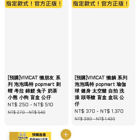
[預購]VIVICAT 懶朋友 系
[預購]VIVICAT 懶躺 系列
列 泡泡瑪特 popmart 刺
泡泡瑪特 popmart 瑜伽
蝟 考拉 錦鯉 兔子 奶茶
球 健身 太空艙 自拍 洗
小熊 小狗 盲盒 公仔
澡 頭等艙 盲盒 盒玩 公
仔
Sale
NT$ 250
-
NT$ 510
Regular
Sale
NT$ 370
-
NT$ 1,370
Regul
price
price
NT$ 270
-
NT$ 540
price
price
NT$ 390
-
NT$ 1,430
優惠