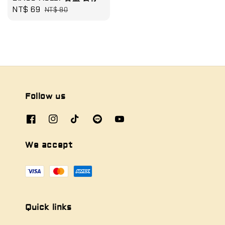
Sale
NT$ 69
Regular
NT$ 80
price
price
Follow us
We accept
Quick links