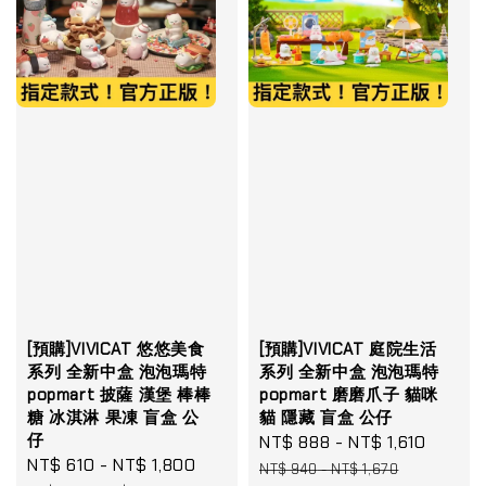
[預購]VIVICAT 悠悠美食
[預購]VIVICAT 庭院生活
系列 全新中盒 泡泡瑪特
系列 全新中盒 泡泡瑪特
popmart 披薩 漢堡 棒棒
popmart 磨磨爪子 貓咪
糖 冰淇淋 果凍 盲盒 公
貓 隱藏 盲盒 公仔
仔
Sale
NT$ 888
-
NT$ 1,610
Regul
Sale
NT$ 610
-
NT$ 1,800
Regular
price
price
NT$ 940
-
NT$ 1,670