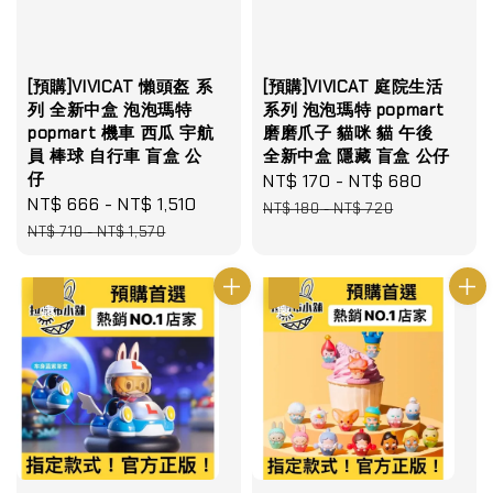
[預購]VIVICAT 懶頭盔 系
[預購]VIVICAT 庭院生活
列 全新中盒 泡泡瑪特
系列 泡泡瑪特 popmart
popmart 機車 西瓜 宇航
磨磨爪子 貓咪 貓 午後
員 棒球 自行車 盲盒 公
全新中盒 隱藏 盲盒 公仔
仔
Sale
NT$ 170
-
NT$ 680
Regula
Sale
NT$ 666
-
NT$ 1,510
Regular
price
price
NT$ 180
-
NT$ 720
price
price
NT$ 710
-
NT$ 1,570
優惠
優惠