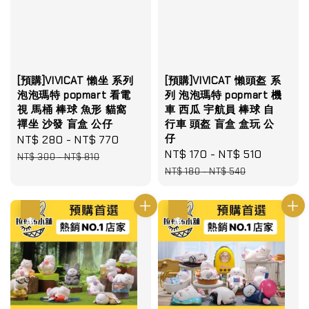
[預購]VIVICAT 懶坐 系列
[預購]VIVICAT 懶頭盔 系
泡泡瑪特 popmart 看電
列 泡泡瑪特 popmart 機
視 馬桶 棒球 魚形 貓窩
車 西瓜 宇航員 棒球 自
禪坐 沙發 盲盒 公仔
行車 頭盔 盲盒 盒玩 公
仔
Sale
NT$ 280
-
NT$ 770
Regular
Sale
NT$ 170
-
NT$ 510
Regular
price
price
NT$ 300
-
NT$ 810
price
price
NT$ 180
-
NT$ 540
優惠
優惠