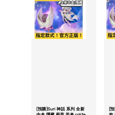
[預購]Suri 神話 系列 全新
[預
中盒 隱藏 蘇蕊 若来 rolife
款 