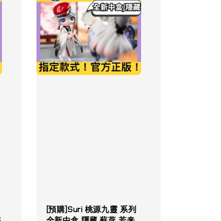
[預購]Suri 桃源九靈 系列
蝶
全新中盒 隱藏 蘇蕊 若来