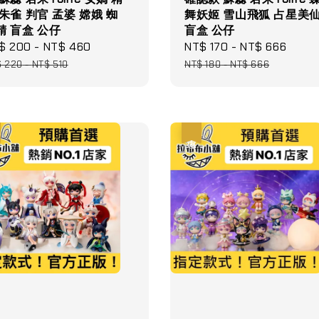
 朱雀 判官 孟婆 嫦娥 蜘
舞妖姬 雪山飛狐 占星美
精 盲盒 公仔
盲盒 公仔
le
$ 200
-
NT$ 460
Regular
Sale
NT$ 170
-
NT$ 666
Regu
ce
price
price
pric
$ 220
-
NT$ 510
NT$ 180
-
NT$ 666
優惠