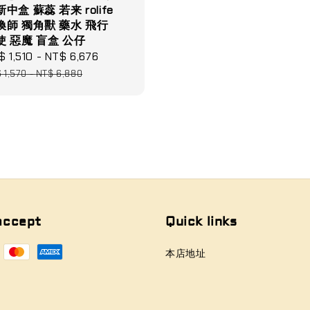
中盒 蘇蕊 若来 rolife
喚師 獨角獸 藥水 飛行
使 惡魔 盲盒 公仔
le
$ 1,510
-
NT$ 6,676
Regular
ce
price
 1,570
-
NT$ 6,880
accept
Quick links
本店地址