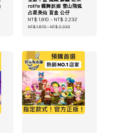
仙
rolife 蝶舞妖姬 雪山飛狐
占星美仙 盲盒 公仔
lar
Sale
NT$ 1,810
-
NT$ 2,232
Regular
e
price
price
NT$ 1,870
-
NT$ 2,330
優惠