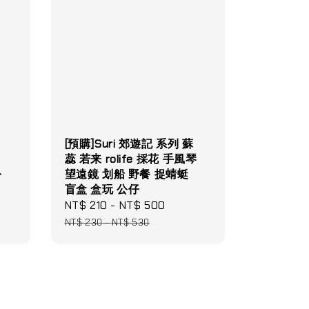
[預購]Suri 郊遊記 系列 蘇
蕊 若来 rolife 採花 手風琴
公
望遠鏡 划船 野餐 捉蜻蜓
盲盒 盒玩 公仔
lar
Sale
NT$ 210
-
NT$ 500
Regular
e
price
price
NT$ 230
-
NT$ 530