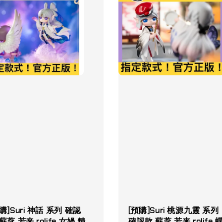
購]Suri 神話 系列 確認
[預購]Suri 桃源九靈 系列
蘇蕊 若来 rolife 女媧 精
確認款 蘇蕊 若来 rolife 