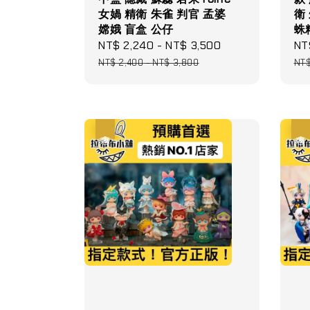
女媧 精衛 朱雀 判官 孟婆
衛
嫦娥 盲盒 公仔
蛛
Sale
NT$ 2,240
-
NT$ 3,500
Regular
Sa
NT
price
price
pri
NT$ 2,400
-
NT$ 3,800
NT
優惠
優惠