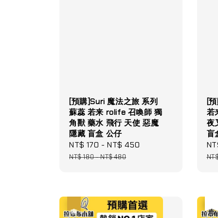
[預購]Suri 魔法之旅 系列
[預
蘇蕊 若来 rolife 召喚師 獨
若来
角獸 藥水 飛行 天使 惡魔
夜
隱藏 盲盒 公仔
盲
Sale
NT$ 170
-
NT$ 450
Regular
Sa
NT
price
price
pri
NT$ 180
-
NT$ 480
NT
優惠
優惠
售完