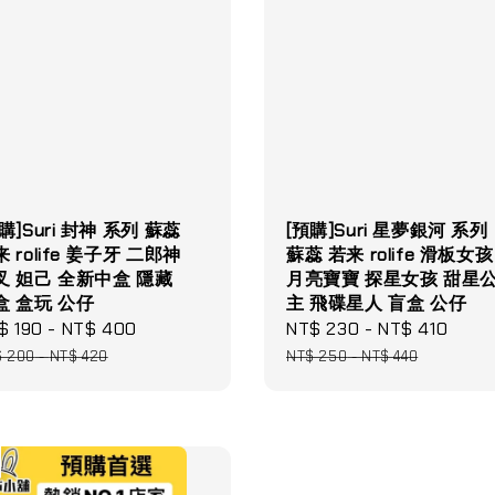
購]Suri 封神 系列 蘇蕊
[預購]Suri 星夢銀河 系列
 rolife 姜子牙 二郎神
蘇蕊 若来 rolife 滑板女孩
叉 妲己 全新中盒 隱藏
月亮寶寶 探星女孩 甜星
盒 盒玩 公仔
主 飛碟星人 盲盒 公仔
le
$ 190
-
NT$ 400
Regular
Sale
NT$ 230
-
NT$ 410
Regu
ce
price
price
pric
$ 200
-
NT$ 420
NT$ 250
-
NT$ 440