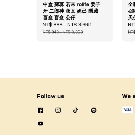
中盒 蘇蕊 若来 rolife 姜子
全新
牙 二郎神 夜叉 妲己 隱藏
召
盲盒 盲盒 公仔
天
Sale
NT$ 888
-
NT$ 3,360
Regular
Sa
NT
price
price
pri
NT$ 940
-
NT$ 3,360
NT$
Follow us
We 