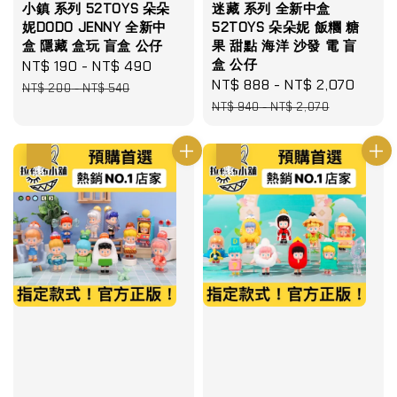
小鎮 系列 52TOYS 朵朵
迷藏 系列 全新中盒
妮DODO JENNY 全新中
52TOYS 朵朵妮 飯糰 糖
盒 隱藏 盒玩 盲盒 公仔
果 甜點 海洋 沙發 電 盲
盒 公仔
Sale
NT$ 190
-
NT$ 490
Regular
Sale
NT$ 888
-
NT$ 2,070
Regu
price
price
NT$ 200
-
NT$ 540
price
price
NT$ 940
-
NT$ 2,070
優惠
優惠