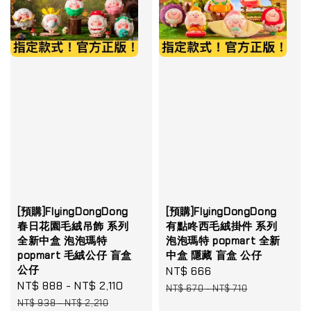
[預購]FlyingDongDong
[預購]FlyingDongDong
春日花園毛絨吊飾 系列
有點咚西毛絨掛件 系列
全新中盒 泡泡瑪特
泡泡瑪特 popmart 全新
popmart 毛絨公仔 盲盒
中盒 隱藏 盲盒 公仔
公仔
Sale
NT$ 666
Regular
Sale
NT$ 888
-
NT$ 2,110
Regular
price
price
NT$ 670
-
NT$ 710
price
price
NT$ 938
-
NT$ 2,210