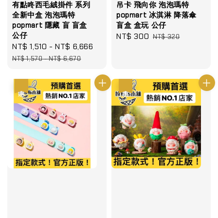
有點咚西毛絨掛件 系列
吊卡 飛向你 泡泡瑪特
全新中盒 泡泡瑪特
popmart 冰淇淋 降落傘
popmart 隱藏 盲 盲盒
盲盒 盒玩 公仔
公仔
Sale
NT$ 300
Regular
NT$ 320
Sale
NT$ 1,510
-
NT$ 6,666
Regular
price
price
price
price
NT$ 1,570
-
NT$ 6,670
優惠
優惠