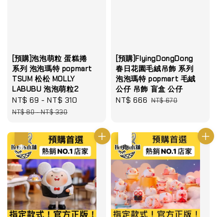
[預購]泡泡萌粒 蛋糕捲
[預購]FlyingDongDong
系列 泡泡瑪特 popmart
春日花園毛絨吊飾 系列
TSUM 松松 MOLLY
泡泡瑪特 popmart 毛絨
LABUBU 泡泡萌粒2
公仔 吊飾 盲盒 公仔
Sale
NT$ 69
-
NT$ 310
Regular
Sale
NT$ 666
Regular
NT$ 670
price
price
price
price
NT$ 80
-
NT$ 330
優惠
優惠
售完