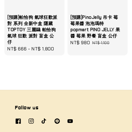
[預購]帕恰狗 氣球狂歡派
[預購]PinoJelly 吊卡 莓
對 系列 全新中盒 隱藏
莓果醬 泡泡瑪特
TOPTOY 三麗鷗 帕恰狗
popmart PINO JELLY 果
氣球 狂歡 派對 盲盒 公
醬 莓果 野餐 盲盒 公仔
仔
Sale
NT$ 980
Regular
NT$ 1,100
Regular
NT$ 666
-
NT$ 1,800
price
price
price
Follow us