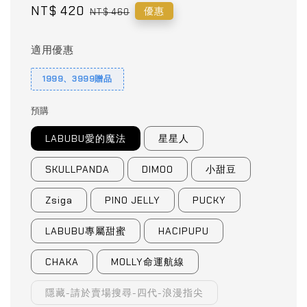
Sale
NT$ 420
Regular
優惠
NT$ 460
price
price
適用優惠
1999、3999贈品
預購
LABUBU愛的魔法
星星人
SKULLPANDA
DIMOO
小甜豆
Zsiga
PINO JELLY
PUCKY
LABUBU專屬甜蜜
HACIPUPU
CHAKA
MOLLY命運航線
隱藏-請於賣場搜尋-四代-浪漫指尖