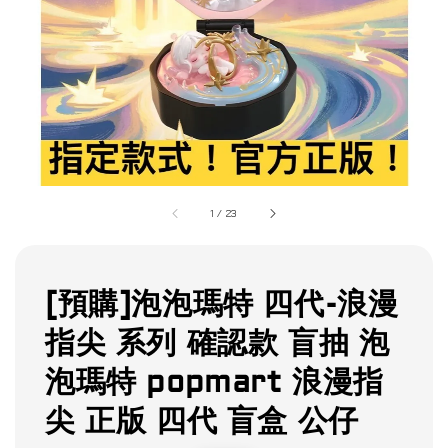
1
/
23
[預購]泡泡瑪特 四代-浪漫
指尖 系列 確認款 盲抽 泡
泡瑪特 popmart 浪漫指
尖 正版 四代 盲盒 公仔