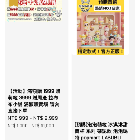
優惠
【活動】滿額贈 1999 贈
萌粒 3999 贈周邊 拉布
布小舖 滿額贈賣場 請勿
直接下單
Sale
NT$ 999
-
NT$ 9,999
Regular
[預購]泡泡萌粒 冰淇淋甜
price
price
NT$ 1,000
-
NT$ 10,000
筒杯 系列 確認款 泡泡瑪
特 popmart LABUBU