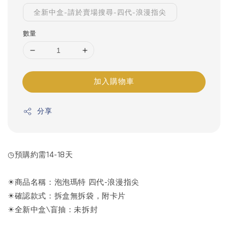
全新中盒-請於賣場搜尋-四代-浪漫指尖
數量
加入購物車
分享
◷預購約需14-18天
☀商品名稱：泡泡瑪特 四代-浪漫指尖
☀確認款式：拆盒無拆袋，附卡片
☀全新中盒\盲抽：未拆封