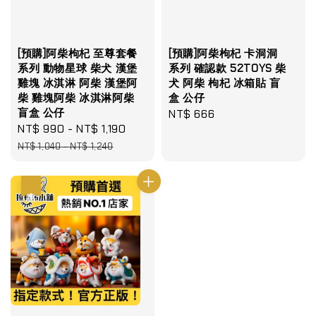
[預購]阿柴枸杞 至尊套餐
[預購]阿柴枸杞 卡洞洞
系列 動物星球 柴犬 漢堡
系列 確認款 52TOYS 柴
雞塊 冰淇淋 阿柴 漢堡阿
犬 阿柴 枸杞 冰箱貼 盲
柴 雞塊阿柴 冰淇淋阿柴
盒 公仔
盲盒 公仔
Regular
NT$ 666
Sale
NT$ 990
-
NT$ 1,190
Regular
price
price
price
NT$ 1,040
-
NT$ 1,240
優惠