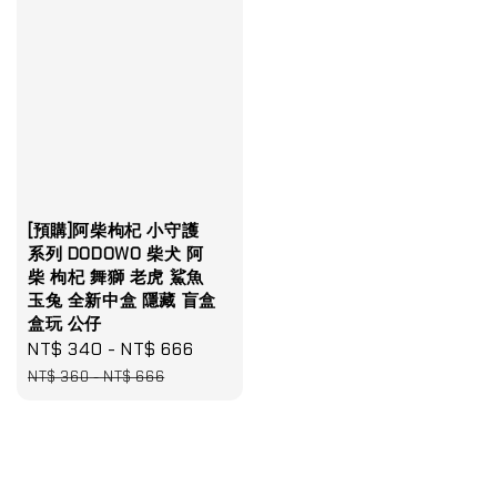
[預購]阿柴枸杞 小守護
系列 DODOWO 柴犬 阿
柴 枸杞 舞獅 老虎 鯊魚
玉兔 全新中盒 隱藏 盲盒
盒玩 公仔
Sale
NT$ 340
-
NT$ 666
Regular
price
price
NT$ 360
-
NT$ 666