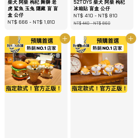
柴犬 阿柴 枸杞 舞獅 老
52TOYS 柴犬 阿柴 枸杞
虎 鯊魚 玉兔 隱藏 盲 盲
冰箱貼 盲盒 公仔
盒 公仔
Sale
NT$ 410
-
NT$ 810
Regula
Regular
NT$ 666
-
NT$ 1,810
price
price
NT$ 440
-
NT$ 860
price
優惠
售完