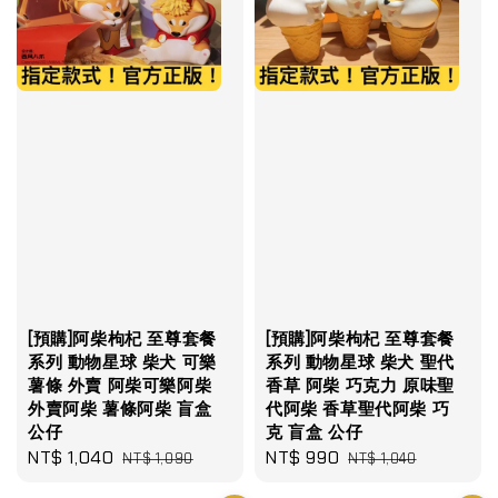
[預購]阿柴枸杞 至尊套餐
[預購]阿柴枸杞 至尊套餐
系列 動物星球 柴犬 可樂
系列 動物星球 柴犬 聖代
薯條 外賣 阿柴可樂阿柴
香草 阿柴 巧克力 原味聖
外賣阿柴 薯條阿柴 盲盒
代阿柴 香草聖代阿柴 巧
公仔
克 盲盒 公仔
Sale
NT$ 1,040
Regular
Sale
NT$ 990
Regular
NT$ 1,090
NT$ 1,040
price
price
price
price