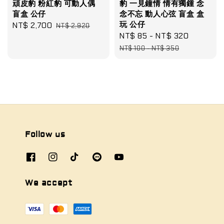
頑皮豹 粉紅豹 可動人偶
豹 一見鐘情 情有獨鍾 念
盲盒 公仔
念不忘 動人心弦 盲盒 盒
玩 公仔
Sale
NT$ 2,700
Regular
NT$ 2,920
Sale
NT$ 85
-
NT$ 320
Regular
price
price
price
price
NT$ 100
-
NT$ 350
Follow us
We accept