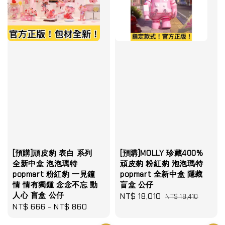
[預購]頑皮豹 表白 系列
[預購]MOLLY 珍藏400%
全新中盒 泡泡瑪特
頑皮豹 粉紅豹 泡泡瑪特
popmart 粉紅豹 一見鐘
popmart 全新中盒 隱藏
情 情有獨鍾 念念不忘 動
盲盒 公仔
人心 盲盒 公仔
Sale
NT$ 18,010
Regular
NT$ 18,410
Regular
NT$ 666
-
NT$ 860
price
price
price