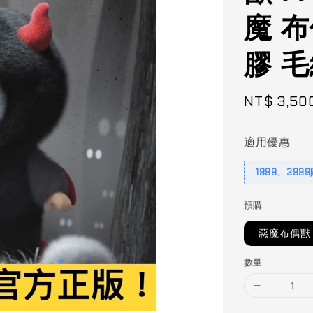
魔 布
膠 毛
Sale
NT$ 3,50
price
適用優惠
1999、399
預購
惡魔布偶獸
數量