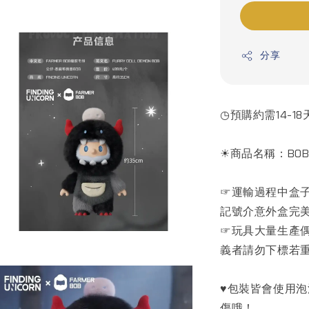
分享
◷預購約需14-18
☀商品名稱：BO
☞運輸過程中盒
記號介意外盒完
☞玩具大量生產
義者請勿下標若
♥包裝皆會使用
傷哦！