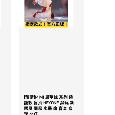
[預購]MIMI 風華錄 系列 確
認款 盲抽 HEYONE 黑玩 新
國風 國風 水墨 龍 盲盒 盒
玩 公仔