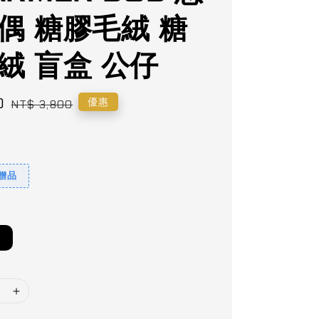
偶 糖膠毛絨 糖
絨 盲盒 公仔
0
Regular
優惠
NT$ 3,800
price
9贈品