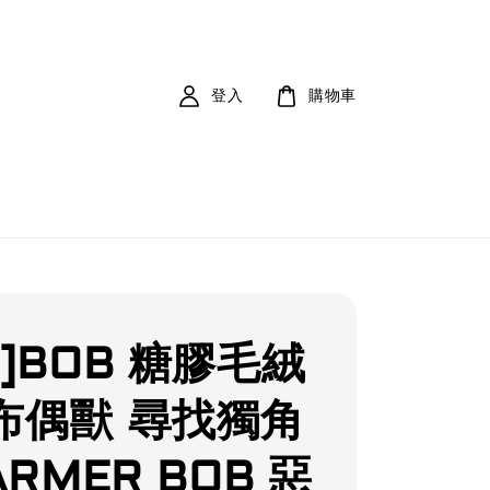
登入
購物車
]BOB 糖膠毛絨
布偶獸 尋找獨角
ARMER BOB 惡