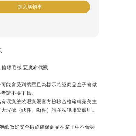
加入購物車
天
B 糖膠毛絨 惡魔布偶獸
子可能會受到擠壓且為標示確認商品盒子會做
美者請不要下標。
偶有瑕疵塗裝瑕疵屬官方檢驗合格範疇完美主
重大瑕疵（缺件、斷件）請在私訊聯繫處理。
泡泡紙做好安全措施確保商品在箱子中不會碰