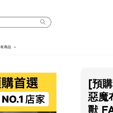
所有商品
[預購
惡魔
獸 F