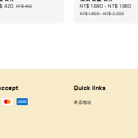
le
$ 420
Regular
Sale
NT$ 1,680
-
NT$ 1,960
R
NT$ 460
ce
price
price
p
NT$ 1,800
-
NT$ 2,200
accept
Quick links
本店地址