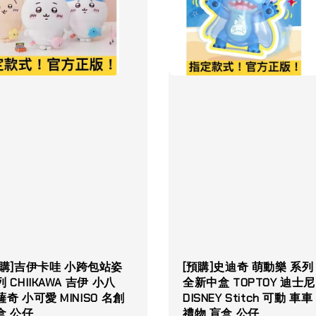
預購]吉伊卡哇 小跨包站姿
[預購]史迪奇 萌動樂 系列
 CHIIKAWA 吉伊 小八
全新中盒 TOPTOY 迪士尼
薩奇 小可愛 MINISO 名創
DISNEY Stitch 可動 車車
盒 公仔
禮物 盲盒 公仔