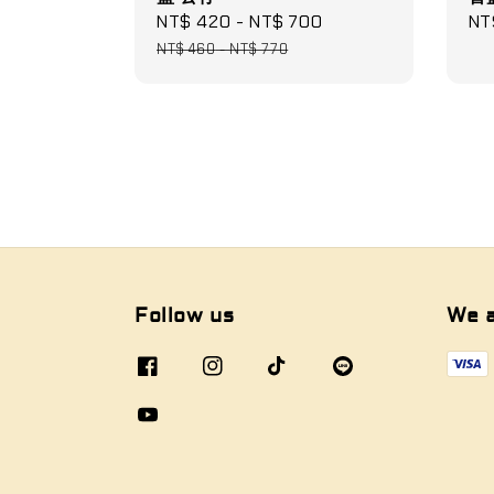
Sale
NT$ 420
-
NT$ 700
Regular
Sa
NT
price
price
pri
NT$ 460
-
NT$ 770
Follow us
We 