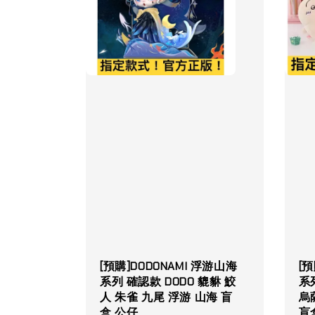
[預購]DODONAMI 浮游山海
[
系列 確認款 DODO 貔貅 鮫
系列
人 朱雀 九尾 浮游 山海 盲
烏
盒 公仔
盲