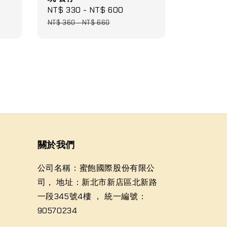
egular
Sale
NT$ 330
-
NT$ 600
Regular
rice
price
price
NT$ 360
-
NT$ 660
關於我們
公司名稱：蜜飽國際股份有限公
司， 地址：新北市新店區北新路
一段345號4樓 ， 統一編號：
90570234