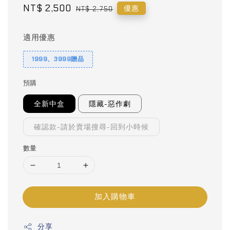
Sale
NT$ 2,500
Regular
優惠
NT$ 2,750
price
price
適用優惠
1999、3999贈品
預購
全新中盒
隱藏-惡作劇
確認款-請於賣場搜尋-回到小時候
數量
加入購物車
分享