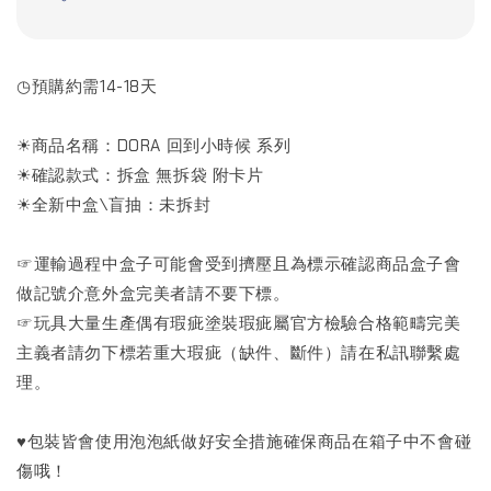
◷預購約需14-18天
☀商品名稱：DORA 回到小時候 系列
☀確認款式：拆盒 無拆袋 附卡片
☀全新中盒\盲抽：未拆封
☞運輸過程中盒子可能會受到擠壓且為標示確認商品盒子會
做記號介意外盒完美者請不要下標。
☞玩具大量生產偶有瑕疵塗裝瑕疵屬官方檢驗合格範疇完美
主義者請勿下標若重大瑕疵（缺件、斷件）請在私訊聯繫處
理。
♥包裝皆會使用泡泡紙做好安全措施確保商品在箱子中不會碰
傷哦！