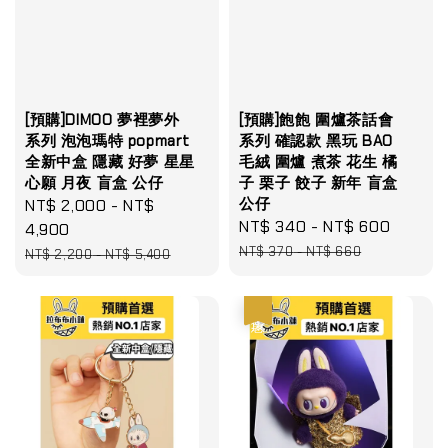
[預購]DIMOO 夢裡夢外
[預購]飽飽 圍爐茶話會
系列 泡泡瑪特 popmart
系列 確認款 黑玩 BAO
全新中盒 隱藏 好夢 星星
毛絨 圍爐 煮茶 花生 橘
心願 月夜 盲盒 公仔
子 栗子 餃子 新年 盲盒
公仔
Sale
NT$ 2,000
-
NT$
Sale
NT$ 340
-
NT$ 600
Regul
price
4,900
price
price
Regular
NT$ 370
-
NT$ 660
NT$ 2,200
-
NT$ 5,400
price
優惠