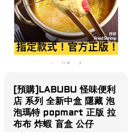
1
/
12
[預購]LABUBU 怪味便利
店 系列 全新中盒 隱藏 泡
泡瑪特 popmart 正版 拉
布布 炸蝦 盲盒 公仔