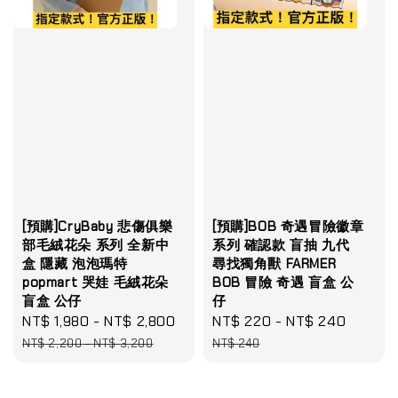
[預購]CryBaby 悲傷俱樂
[預購]BOB 奇遇冒險徽章
部毛絨花朵 系列 全新中
系列 確認款 盲抽 九代
盒 隱藏 泡泡瑪特
尋找獨角獸 FARMER
popmart 哭娃 毛絨花朵
BOB 冒險 奇遇 盲盒 公
盲盒 公仔
仔
Sale
NT$ 1,980
-
NT$ 2,800
Regular
Sale
NT$ 220
-
NT$ 240
Regula
price
price
price
price
NT$ 2,200
-
NT$ 3,200
NT$ 240