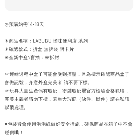
◷預購約需14-18天
☀商品名稱：LABUBU 怪味便利店 系列
☀確認款式：拆盒 無拆袋 附卡片
☀全新中盒\盲抽：未拆封
☞運輸過程中盒子可能會受到擠壓，且為標示確認商品盒子
會做記號，介意外盒完美者 請不要下標。
☞玩具大量生產偶有瑕疵，塗裝瑕疵屬官方檢驗合格範疇，
完美主義者請勿下標，若重大瑕疵（缺件、斷件）請在私訊
聯繫處理。
♥包裝皆會使用泡泡紙做好安全措施，確保商品在箱子中不會
碰傷哦！