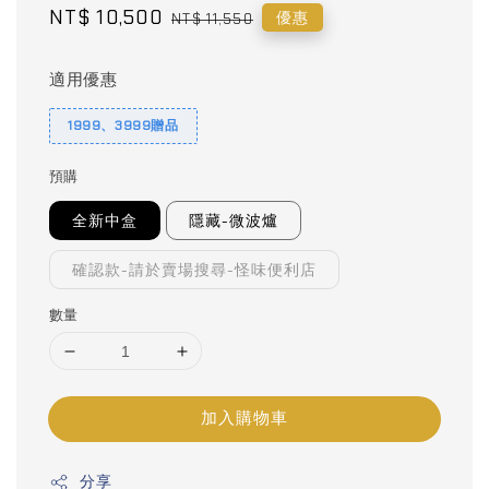
Sale
NT$ 10,500
Regular
優惠
NT$ 11,550
price
price
適用優惠
1999、3999贈品
預購
全新中盒
隱藏-微波爐
確認款-請於賣場搜尋-怪味便利店
數量
加入購物車
分享