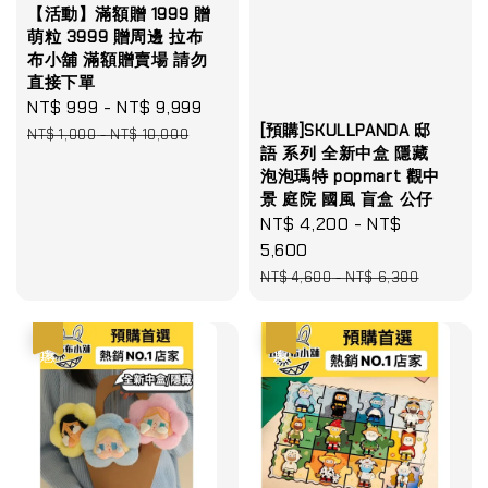
【活動】滿額贈 1999 贈
萌粒 3999 贈周邊 拉布
布小舖 滿額贈賣場 請勿
直接下單
Sale
NT$ 999
-
NT$ 9,999
Regular
[預購]SKULLPANDA 邸
price
price
NT$ 1,000
-
NT$ 10,000
語 系列 全新中盒 隱藏
泡泡瑪特 popmart 觀中
景 庭院 國風 盲盒 公仔
Sale
NT$ 4,200
-
NT$
price
5,600
Regular
NT$ 4,600
-
NT$ 6,300
price
優惠
優惠